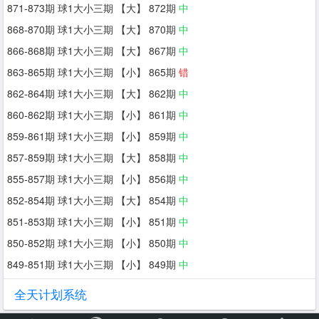
871-873期 球1大小三期 【大】 872期
中
868-870期 球1大小三期 【大】 870期
中
866-868期 球1大小三期 【大】 867期
中
863-865期 球1大小三期 【小】 865期
错
862-864期 球1大小三期 【大】 862期
中
860-862期 球1大小三期 【小】 861期
中
859-861期 球1大小三期 【小】 859期
中
857-859期 球1大小三期 【大】 858期
中
855-857期 球1大小三期 【小】 856期
中
852-854期 球1大小三期 【大】 854期
中
851-853期 球1大小三期 【小】 851期
中
850-852期 球1大小三期 【小】 850期
中
849-851期 球1大小三期 【小】 849期
中
全天计划系统