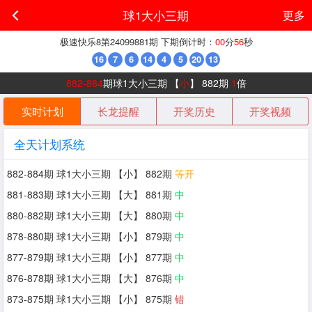
球1大小三期
更多
极速快乐8
第
24099881
期 下期倒计时：
00
分
55
秒
16
7
6
14
4
5
20
13
882-884
期球1大小三期 【
小
】 882期
1
倍
实时计划
长龙提醒
开奖历史
开奖视频
全天计划系统
882-884期 球1大小三期 【小】 882期
等开
881-883期 球1大小三期 【大】 881期
中
880-882期 球1大小三期 【大】 880期
中
878-880期 球1大小三期 【小】 879期
中
877-879期 球1大小三期 【小】 877期
中
876-878期 球1大小三期 【大】 876期
中
873-875期 球1大小三期 【小】 875期
错