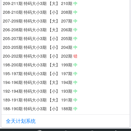
209-211期 特码大小3期 【大】 210期
中
208-210期 特码大小3期 【小】 208期
中
207-209期 特码大小3期 【大】 207期
中
206-208期 特码大小3期 【大】 206期
中
205-207期 特码大小3期 【小】 205期
中
203-205期 特码大小3期 【小】 204期
中
200-202期 特码大小3期 【小】 202期
错
198-200期 特码大小3期 【大】 199期
中
195-197期 特码大小3期 【小】 197期
中
194-196期 特码大小3期 【大】 194期
中
192-194期 特码大小3期 【小】 193期
中
189-191期 特码大小3期 【大】 191期
中
188-190期 特码大小3期 【小】 188期
中
全天计划系统