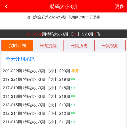
特码大小3期
更多
澳门六合彩
第
2026219
期 下期倒计时：
开奖中
220-222
期特码大小3期 【
小
】 220期
1
倍
实时计划
长龙提醒
开奖历史
开奖视频
全天计划系统
220-222期 特码大小3期 【小】 220期
等开
219-221期 特码大小3期 【大】 219期
中
217-219期 特码大小3期 【小】 218期
中
214-216期 特码大小3期 【大】 216期
中
213-215期 特码大小3期 【大】 213期
中
212-214期 特码大小3期 【小】 212期
中
211-213期 特码大小3期 【小】 211期
中